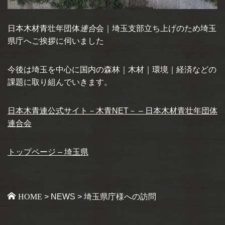
日本木材青壮年団体
連合
会｜埼玉支部立ち上げのため埼玉
県庁へご挨拶に伺いました
今後は埼玉を中心に国内の森林｜木材｜環境｜経済などの
課題に取り組んでいきます。
日本木青連公式サイト－木青NET－ – 日本木材青壮年団体
連合会
トップページ – 埼玉県
HOME
>
NEWS
>
埼玉県庁様への訪問