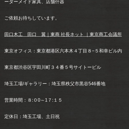
ーダーメイド家具、店舗什器
ご依頼お待ちしています。
田口木工 田口 翼｜東商 社長ネット ｜東京商工会議所
東京オフィス：東京都港区六本木４丁目８−５和幸ビル内
東京都渋谷区宇田川町３４番５号サイトービル
埼玉工場/ギャラリー：埼玉県秩父市黒谷546番地
営業時間：８:０0～1７:１５
定休日：埼玉工場、土日祝