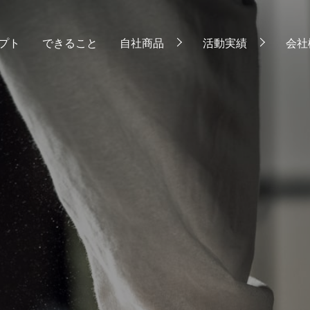
プト
できること
自社商品
活動実績
会社