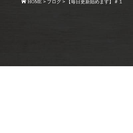
HOME
>
ブログ
>
【毎日更新始めます】＃１