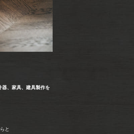
什器、家具、建具製作を
らと